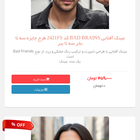
عینک آفتابی BAD BRAINS کد 2421FS طرح جایزه سه تا
بخر سه تا ببر
عینک آفتابی با طراحی اسپرت و ترکیب رنگ مشکی و زرد، از نوع Bad Friends
است
یک عدد عینک
سبد خرید
459,000 تومان
0 تومان
جزئیات
% OFF