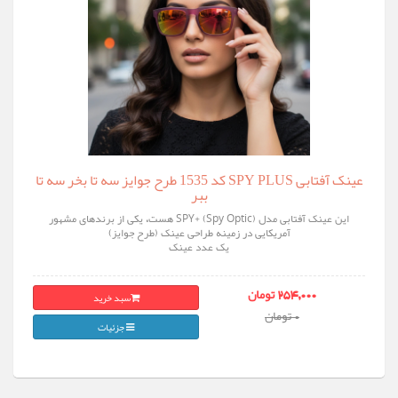
عینک آفتابی SPY PLUS کد 1535 طرح جوایز سه تا بخر سه تا
ببر
این عینک آفتابی مدل SPY+ (Spy Optic) هست، یکی از برندهای مشهور
آمریکایی در زمینه طراحی عینک (طرح جوایز)
یک عدد عینک
سبد خرید
254,000 تومان
0 تومان
جزئیات