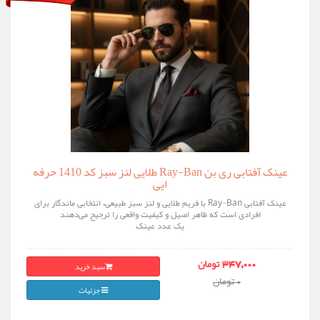
عینک آفتابی ری‌ بن Ray-Ban طلایی لنز سبز کد 1410 حرفه
ایی
عینک آفتابی Ray-Ban با فریم طلایی و لنز سبز طبیعی، انتخابی ماندگار برای
افرادی است که ظاهر اصیل و کیفیت واقعی را ترجیح می‌دهند
یک عدد عینک
سبد خرید
347,000 تومان
0 تومان
جزئیات