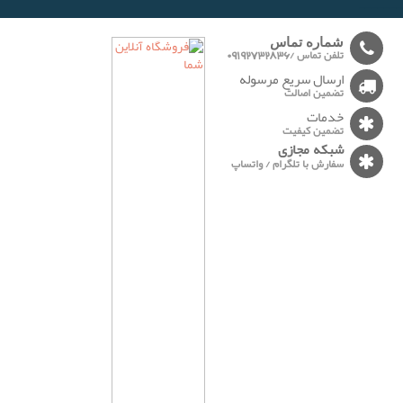
-------
شماره تماس
تلفن تماس /09192732836
ارسال سریع مرسوله
تضمین اصالت
خدمات
تضمین کیفیت
شبکه مجازی
سفارش با تلگرام / واتساپ