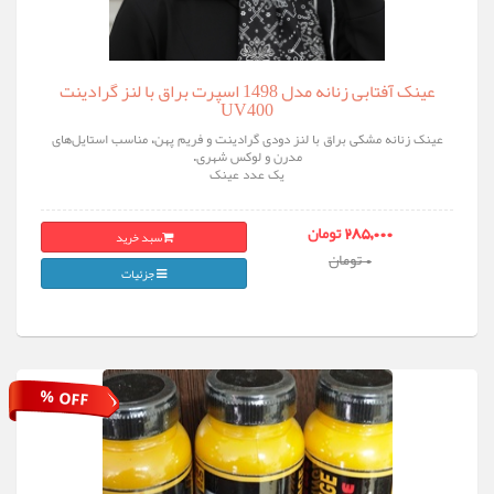
عینک آفتابی زنانه مدل 1498 اسپرت براق با لنز گرادینت
UV400
عینک زنانه مشکی براق با لنز دودی گرادینت و فریم پهن، مناسب استایل‌های
مدرن و لوکس شهری.
یک عدد عینک
سبد خرید
285,000 تومان
0 تومان
جزئیات
% OFF