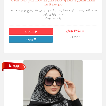
عینک آفتابی مردانه و زنانه رنگی کد 1537 طرح جوایز سه تا
بخر سه تا ببر
عینک آفتابی اسپرت فریم بنفش با لنز آینه‌ای نارنجی طلایی طرح جوایز سه تا بخر
سه تا رایگان بگیر
یک عدد عینک
سبد خرید
245,000 تومان
0 تومان
جزئیات
% OFF